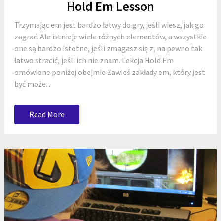
Hold Em Lesson
Trzymając em jest bardzo łatwy do gry, jeśli wiesz, jak go
zagrać. Ale istnieje wiele różnych elementów, a wszystkie
one są bardzo istotne, jeśli zmagasz się z, na pewno tak
łatwo stracić, jeśli ich nie znam. Lekcja Hold Em
omówione poniżej obejmie Zawieś zakłady em, który jest
być może...
Read More