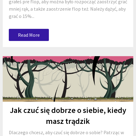
grałeś pre flop, aby można było rozpocząć zaostrzyć grać
mniej rąk, a także zaostrzenie flop też. Należy dążyć, aby
grać o 15%...
Read More
Jak czuć się dobrze o siebie, kiedy
masz trądzik
Dlaczego chcesz, aby czuć się dobrze o sobie? Patrząc w