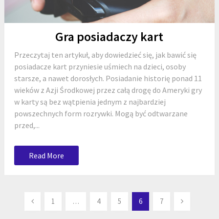
Gra posiadaczy kart
Przeczytaj ten artykuł, aby dowiedzieć się, jak bawić się
posiadacze kart przyniesie uśmiech na dzieci, osoby
starsze, a nawet dorosłych. Posiadanie historię ponad 11
wieków z Azji Środkowej przez całą drogę do Ameryki gry
w karty są bez wątpienia jednym z najbardziej
powszechnych form rozrywki. Mogą być odtwarzane
przed,...
Read More
Stronicowanie
1
…
4
5
6
7
wpisów