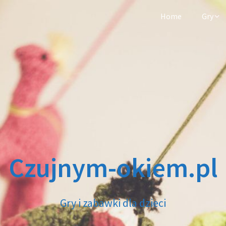
Home
Gry
Czujnym-okiem.pl
Gry i zabawki dla dzieci