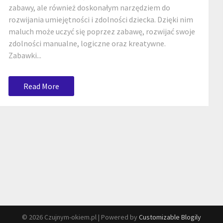
zabawy, ale również doskonałym narzędziem do
rozwijania umiejętności i zdolności dziecka. Dzięki nim
maluch może uczyć się poprzez zabawę, rozwijać swoje
zdolności manualne, logiczne oraz kreatywne.
Zabawki...
Read More
© 2026 Czujnym-okiem.pl
| Powered by
Customizable Blogily